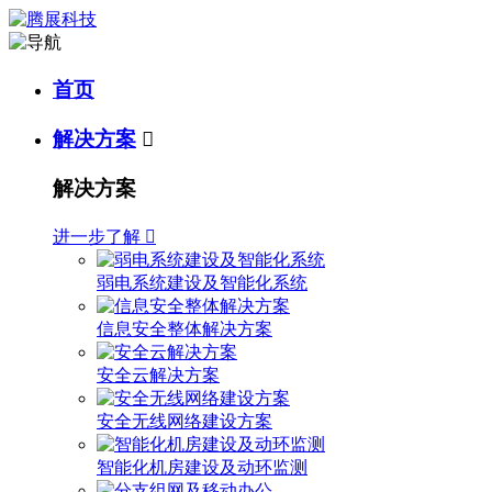
首页
解决方案

解决方案
进一步了解

弱电系统建设及智能化系统
信息安全整体解决方案
安全云解决方案
安全无线网络建设方案
智能化机房建设及动环监测