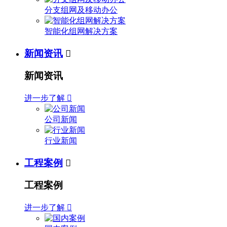
分支组网及移动办公
智能化组网解决方案
新闻资讯

新闻资讯
进一步了解

公司新闻
行业新闻
工程案例

工程案例
进一步了解
