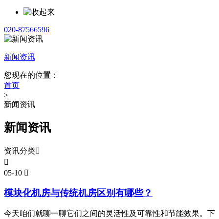
020-87566596
新闻资讯
您现在的位置：
首页
>
新闻资讯
新闻资讯
资讯分类


05-10

模块化机房与传统机房区别有哪些？
今天咱们就聊一聊它们之间的灵活性及可靠性和节能效果。下