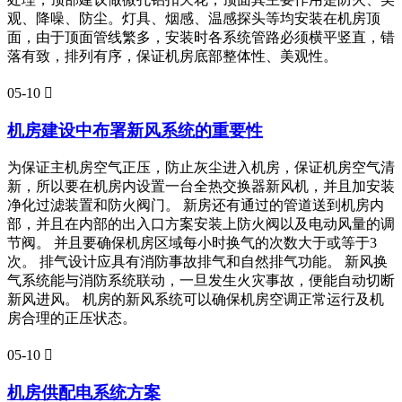
观、降噪、防尘。灯具、烟感、温感探头等均安装在机房顶
面，由于顶面管线繁多，安装时各系统管路必须横平竖直，错
落有致，排列有序，保证机房底部整体性、美观性。
05-10

机房建设中布署新风系统的重要性
为保证主机房空气正压，防止灰尘进入机房，保证机房空气清
新，所以要在机房内设置一台全热交换器新风机，并且加安装
净化过滤装置和防火阀门。 新房还有通过的管道送到机房内
部，并且在内部的出入口方案安装上防火阀以及电动风量的调
节阀。 并且要确保机房区域每小时换气的次数大于或等于3
次。 排气设计应具有消防事故排气和自然排气功能。 新风换
气系统能与消防系统联动，一旦发生火灾事故，便能自动切断
新风进风。 机房的新风系统可以确保机房空调正常运行及机
房合理的正压状态。
05-10

机房供配电系统方案