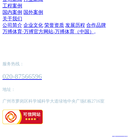
工程案例
国内案例
国外案例
关于我们
公司简介
企业文化
荣誉资质
发展历程
合作品牌
万搏体育·万搏官方网站-万搏体育（中国）,
万搏体育·万搏官方网站-万搏体育（中国）,
服务热线：
020-87566596
地址：
广州市萝岗区科学城科学大道绿地中央广场E栋2716室
版权所有：万搏体育·万搏官方网站-万搏体育（中国）,
粤ICP备