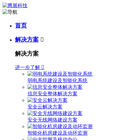
首页
解决方案

解决方案
进一步了解

弱电系统建设及智能化系统
信息安全整体解决方案
安全云解决方案
安全无线网络建设方案
智能化机房建设及动环监测