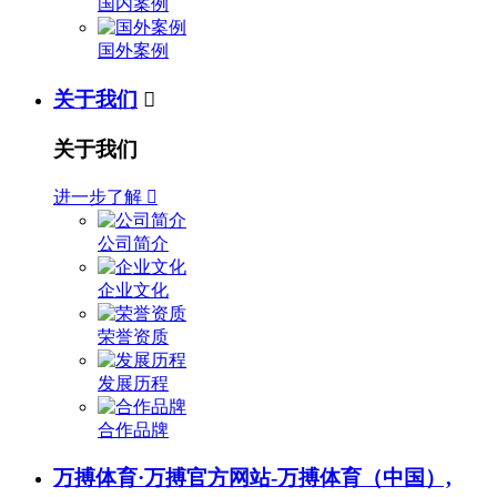
国内案例
国外案例
关于我们

关于我们
进一步了解

公司简介
企业文化
荣誉资质
发展历程
合作品牌
万搏体育·万搏官方网站-万搏体育（中国）,