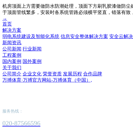
机房顶面上方需要做防水防潮处理，顶面下方刷乳胶漆做防尘
于顶面管线繁多，安装时各系统管路必须横平竖直，错落有致
→
首页
解决方案
弱电系统建设及智能化系统
信息安全整体解决方案
安全云解决
新闻资讯
公司新闻
行业新闻
工程案例
国内案例
国外案例
关于我们
公司简介
企业文化
荣誉资质
发展历程
合作品牌
万搏体育·万搏官方网站-万搏体育（中国）,
万搏体育·万搏官方网站-万搏体育（中国）,
服务热线：
020-87566596