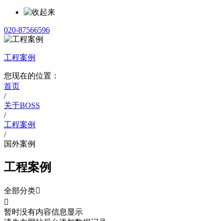
020-87566596
工程案例
您现在的位置：
首页
/
关于BOSS
/
工程案例
/
国外案例
工程案例
全部分类


暂时没有内容信息显示