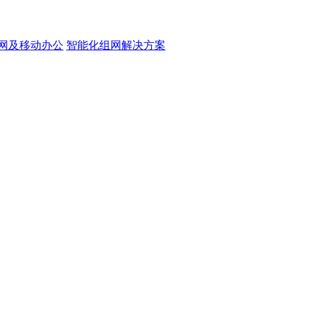
网及移动办公
智能化组网解决方案