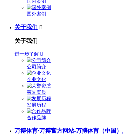
国内案例
国外案例
关于我们

关于我们
进一步了解

公司简介
企业文化
荣誉资质
发展历程
合作品牌
万搏体育·万搏官方网站-万搏体育（中国）,