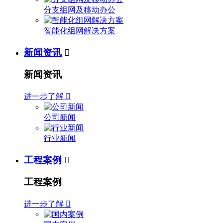
分支组网及移动办公
智能化组网解决方案
新闻资讯

新闻资讯
进一步了解

公司新闻
行业新闻
工程案例

工程案例
进一步了解
