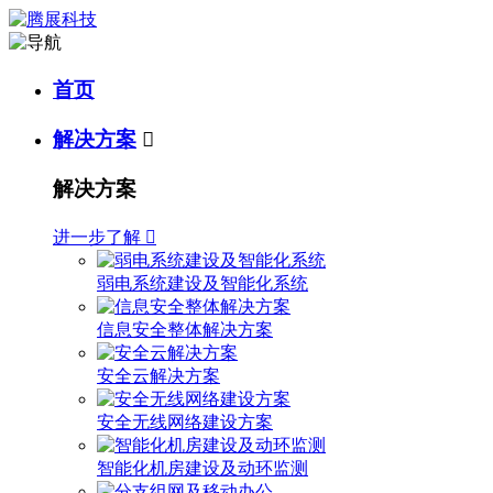
首页
解决方案

解决方案
进一步了解

弱电系统建设及智能化系统
信息安全整体解决方案
安全云解决方案
安全无线网络建设方案
智能化机房建设及动环监测