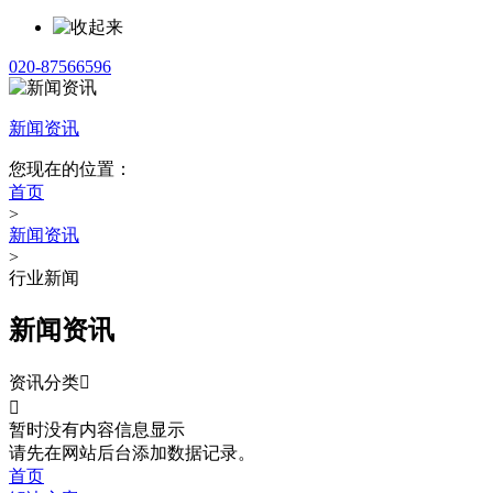
020-87566596
新闻资讯
您现在的位置：
首页
>
新闻资讯
>
行业新闻
新闻资讯
资讯分类


暂时没有内容信息显示
请先在网站后台添加数据记录。
首页